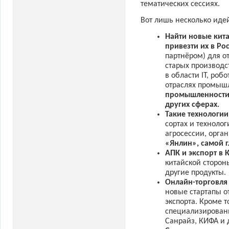
тематических сессиях.
Вот лишь несколько иде
Найти новые кит
привезти их в Р
партнёром) для о
старых производс
в области IT, роб
отраслях промыш
промышленности,
других сферах.
Такие технологии
сортах и техноло
агросессии, орга
«Янлин», самой г
АПК и экспорт
в 
китайской сторон
другие продукты.
Онлайн-торговля
новые стартапы 
экспорта. Кроме т
специализирован
Санрайз, КИФА и 