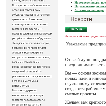
в ЧР Идрис Усманов вместе с
Нововведения для пр
Прокурором республики Арсаном
Нормативно-правовые
Антикризисные меры
Адаевым провели прием
субъектов предпринимательской
Новости
деятельности. В нем также
приняли участие ответственные
работники прокуратуры ЧР.
26.05.26
Перед началом приема прокурором
День российского предприним
республики с бизнес-омбудсменом
Уважаемые предприн
обсуждены результаты проверок,
проведенных по предыдущим
обращениям, рассмотрение
которых признано всесторонним,
От всей души поздра
полным и объективным.
предпринимательства
В ходе непосредственного приема
поступило 5 обращений по
Вы — основа экономи
различным вопросам, связанным с
новых идей и иннова
предпринимательской
неустанному стремле
деятельностью.
создаются рабочие м
В частности, директор
смелые проекты.
коммерческой организации
обратился по вопросу оплаты
Желаем вам крепкого
исполненных субъектами