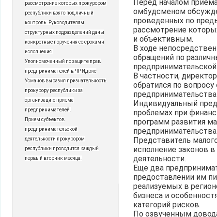
Перед началом приема
рассмотрение которых прокурором
омбудсменом обсужде
республики взято под личный
проведенных по пред
контроль. Руководителям
рассмотрение которы
структурных подразделений даны
и объективным.
конкретные поручения со сроками
В ходе непосредствен
исполнения.
обращений по различн
Уполномоченный по защите прав
предпринимательской
предпринимателей в ЧР Идрис
В частности, директо
Усманов выразил признательность
обратился по вопросу
прокурору республики за
предпринимательства 
организацию приема
Индивидуальный пред
предпринимателей.
проблемах при финан
Прием субъектов
программ развития ма
предпринимательской
предпринимательства
Представитель малого
деятельности прокурором
исполнение законов в
республики проводится каждый
деятельности.
первый вторник месяца.
Еще два предпринимат
предоставлении им п
реализуемых в регио
бизнеса и особенност
категорий рисков.
По озвученным довод