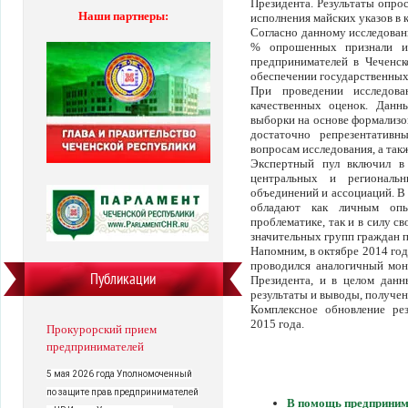
Президента. Результаты опро
Наши партнеры:
исполнения майских указов в 
Согласно данному исследовани
% опрошенных признали и
предпринимателей в Чеченс
обеспечении государственных
При проведении исследов
качественных оценок. Данн
выборки на основе формализо
достаточно репрезентатив
вопросам исследования, а так
Экспертный пул включил в 
центральных и региональ
объединений и ассоциаций. В
обладают как личным опы
проблематике, так и в силу с
значительных групп граждан п
Напомним, в октябре 2014 го
проводился аналогичный мон
Публикации
Президента, и в целом данн
результаты и выводы, получен
Комплексное обновление рез
2015 года.
Прокурорский прием
предпринимателей
5 мая 2026 года Уполномоченный
по защите прав предпринимателей
В помощь предприни