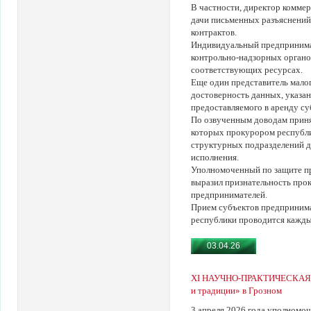
В частности, директор коммер
дачи письменных разъяснений
контрактов.
Индивидуальный предпринимат
контрольно-надзорных органо
соответствующих ресурсах.
Еще один представитель малог
достоверность данных, указа
предоставляемого в аренду с
По озвученным доводам приня
которых прокурором республи
структурных подразделений д
исполнения.
Уполномоченный по защите пр
выразил признательность про
предпринимателей.
Прием субъектов предпринима
республики проводится кажды
03.04.26
XI НАУЧНО-ПРАКТИЧЕСКАЯ 
и традиции» в Грозном
3 апреля 2026 года уполномо