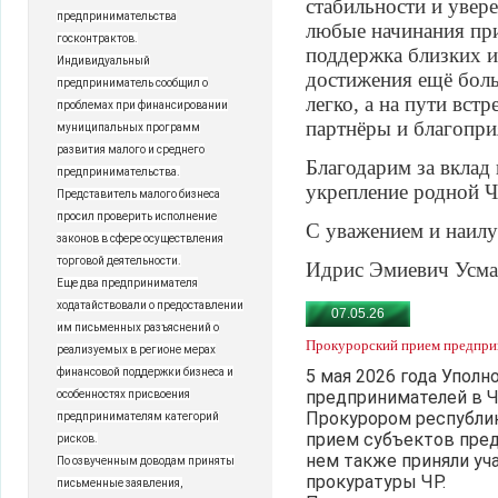
стабильности и увер
предпринимательства
любые начинания при
госконтрактов.
поддержка близких и
Индивидуальный
достижения ещё боль
предприниматель сообщил о
легко, а на пути вст
проблемах при финансировании
партнёры и благопр
муниципальных программ
развития малого и среднего
Благодарим за вклад 
предпринимательства.
укрепление родной Ч
Представитель малого бизнеса
просил проверить исполнение
С уважением и наил
законов в сфере осуществления
торговой деятельности.
Идрис Эмиевич Усма
Еще два предпринимателя
ходатайствовали о предоставлении
07.05.26
им письменных разъяснений о
Прокурорский прием предпри
реализуемых в регионе мерах
финансовой поддержки бизнеса и
5 мая 2026 года Упол
предпринимателей в 
особенностях присвоения
Прокурором республи
предпринимателям категорий
прием субъектов пред
рисков.
нем также приняли уч
По озвученным доводам приняты
прокуратуры ЧР.
письменные заявления,