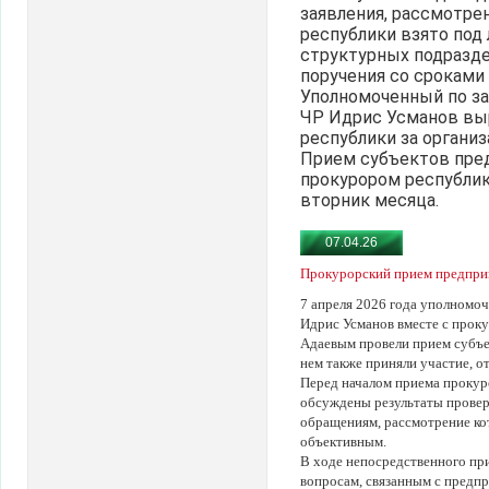
заявления, рассмотре
республики взято под
структурных подразд
поручения со сроками
Уполномоченный по за
ЧР Идрис Усманов выр
республики за органи
Прием субъектов пре
прокурором республи
вторник месяца.
07.04.26
Прокурорский прием предпри
7 апреля 2026 года уполномо
Идрис Усманов вместе с прок
Адаевым провели прием субъе
нем также приняли участие, о
Перед началом приема прокур
обсуждены результаты прове
обращениям, рассмотрение ко
объективным.
В ходе непосредственного пр
вопросам, связанным с предп