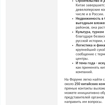
Строительство и
Китае завершаетс
девелоперские ко
числе и в России.
Недвижимость в 
выгодным вложе
районов, она раст
Культура, туризм
благодаря безвиз
русской истории, 
Логистика и фин
крупнейший сухой
сообщение с терм
центры.
И тема года - ис
как применять ки
компаний.
На Форуме легко найти 
около
250 китайских ко
прямые контакты выложи
можете инициативно обра
представителей органов
направить им вопросы.