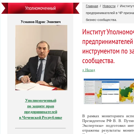
Главная
/
Новости
/ Институт
Уполномоченный
предпринимателей в ЧР призн
бизнес-сообщества.
Усманов Идрис Эмиевич
Институт Уполномо
предпринимателей
инструментом по з
сообщества.
« Назад
Уполномоченный
по защите прав
предпринимателей
В рамках мониторинга испо
в Чеченской Республике
Президентом РФ В. В. Пути
Экспертиза» подготовил инт
отражены результаты монит